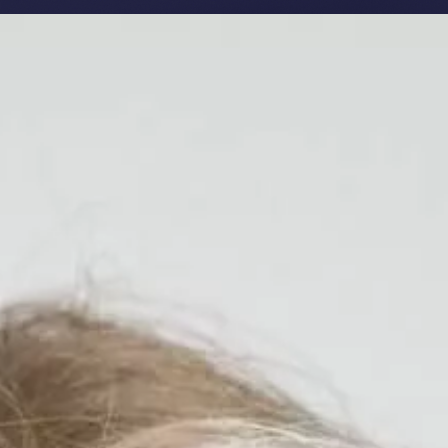
Ouvrir RegenMed
Ouvrir Besoins
Ouvrir Solutions
enMed
Besoins
Solutions
Tarifs
Rendez-vous