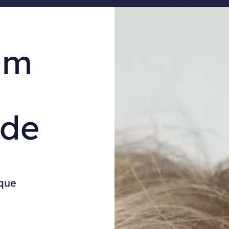
Reg
um
 de
ique