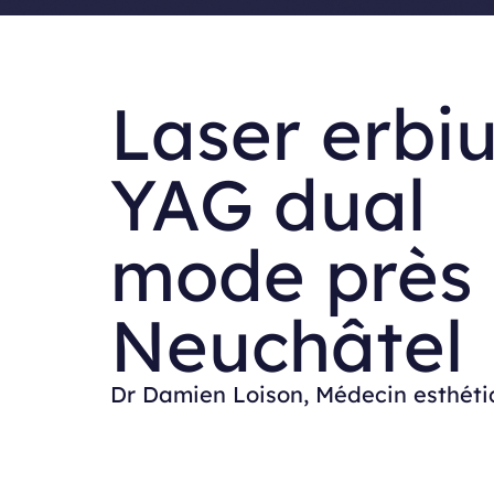
Aller
au
contenu
Laser erbi
YAG dual
mode près
Neuchâtel
Dr Damien Loison, Médecin esthét