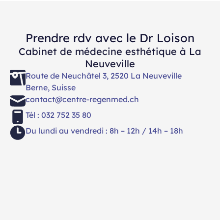
de la consultation capillaire, nous vous guidons
vers le protocole le plus pertinent, en fonction de
votre historique, de vos attentes et de la
Prendre rdv avec le Dr Loison
faisabilité technique.
Cabinet de médecine esthétique à La
Retrouvez une chevelure plus dense et plus
Neuveville
dynamique grâce à la médecine capillaire
Route de Neuchâtel 3, 2520 La Neuveville
moderne, dans un cadre médical sécurisé et à
Berne, Suisse
l’écoute de vos besoins.
contact@centre-regenmed.ch
Tél : 032 752 35 80
Du lundi au vendredi : 8h – 12h / 14h – 18h