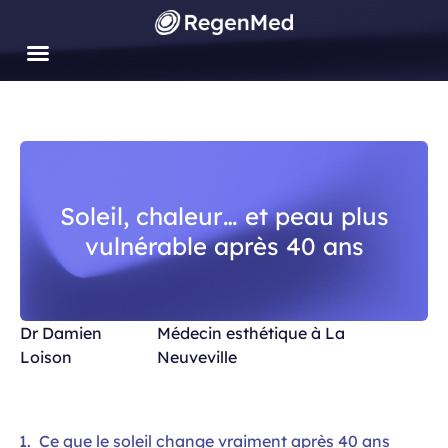
Aller
au
contenu
Soleil, chaleur… et peau plus
vulnérable après 40 ans
Dr Damien
Médecin esthétique à La
Loison
Neuveville
Ce que le soleil change vraiment après 40 ans